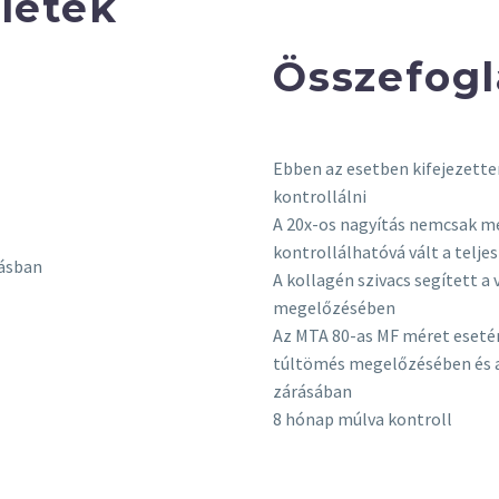
letek
Összefogl
Ebben az esetben kifejezetten 
kontrollálni
A 20x-os nagyítás nemcsak me
kontrollálhatóvá vált a telj
tásban
A kollagén szivacs segített a
megelőzésében
Az MTA 80-as MF méret esetén i
túltömés megelőzésében és az
zárásában
8 hónap múlva kontroll