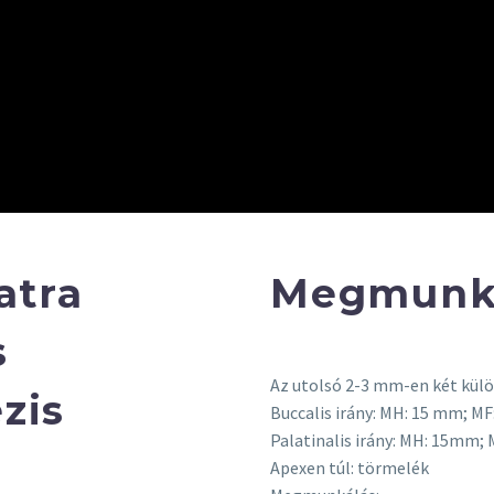
atra
Megmunk
s
Az utolsó 2-3 mm-en két külö
zis
Buccalis irány: MH: 15 mm; MF
Palatinalis irány: MH: 15mm; 
Apexen túl: törmelék