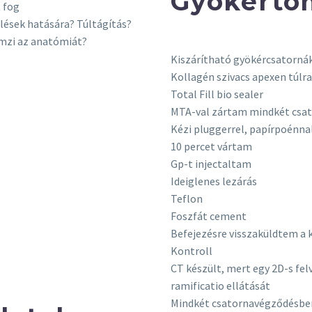
Gyökértö
 fog
elések hatására? Túltágítás?
lemzi az anatómiát?
Kiszárítható gyökércsatorná
Kollagén szivacs apexen túlra
Total Fill bio sealer
MTA-val zártam mindkét csa
Kézi pluggerrel, papírpoénn
10 percet vártam
Gp-t injectaltam
Ideiglenes lezárás
Teflon
Foszfát cement
Befejezésre visszaküldtem a 
Kontroll
CT készült, mert egy 2D-s fel
ramificatio ellátását
Mindkét csatornavégződésben 