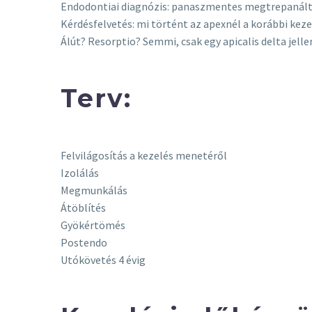
Endodontiai diagnózis: panaszmentes megtrepanált
Kérdésfelvetés: mi történt az apexnél a korábbi kez
Álút? Resorptio? Semmi, csak egy apicalis delta jel
Terv:
Felvilágosítás a kezelés menetéről
Izolálás
Megmunkálás
Átöblítés
Gyökértömés
Postendo
Utókövetés 4 évig