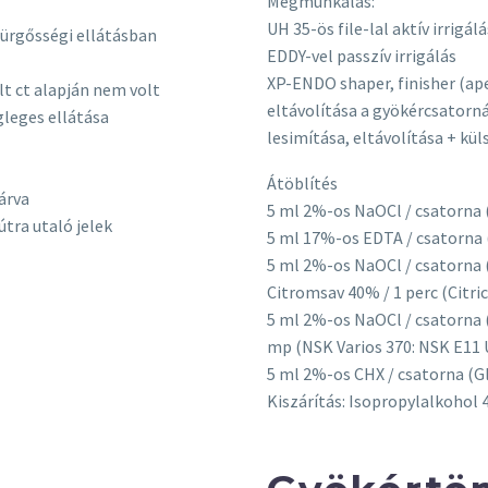
Megmunkálás:
UH 35-ös file-lal aktív irrigálá
sürgősségi ellátásban
EDDY-vel passzív irrigálás
XP-ENDO shaper, finisher (ape
t ct alapján nem volt
eltávolítása a gyökércsatorná
gleges ellátása
lesimítása, eltávolítása + kül
Átöblítés
árva
5 ml 2%-os NaOCl / csatorna 
tra utaló jelek
5 ml 17%-os EDTA / csatorna
5 ml 2%-os NaOCl / csatorna 
Citromsav 40% / 1 perc (Citri
5 ml 2%-os NaOCl / csatorna 
mp (NSK Varios 370: NSK E11 U
5 ml 2%-os CHX / csatorna (G
Kiszárítás: Isopropylalkohol