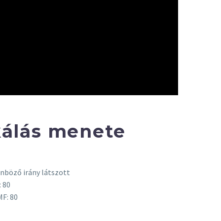
álás menete
nböző irány látszott
: 80
MF: 80