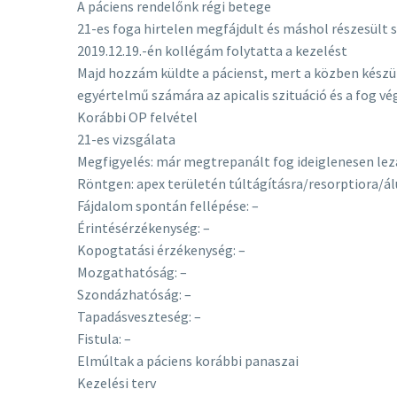
A páciens rendelőnk régi betege
21-es foga hirtelen megfájdult és máshol részesült 
2019.12.19.-én kollégám folytatta a kezelést
Majd hozzám küldte a pácienst, mert a közben készül
egyértelmű számára az apicalis szituáció és a fog vé
Korábbi OP felvétel
21-es vizsgálata
Megfigyelés: már megtrepanált fog ideiglenesen lez
Röntgen: apex területén túltágításra/resorptiora/álú
Fájdalom spontán fellépése: –
Érintésérzékenység: –
Kopogtatási érzékenység: –
Mozgathatóság: –
Szondázhatóság: –
Tapadásveszteség: –
Fistula: –
Elmúltak a páciens korábbi panaszai
Kezelési terv