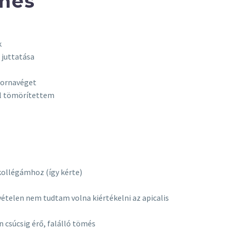
més
k
 juttatása
tornavéget
al tömörítettem
kollégámhoz (így kérte)
vételen nem tudtam volna kiértékelni az apicalis
csúcsig érő, falálló tömés