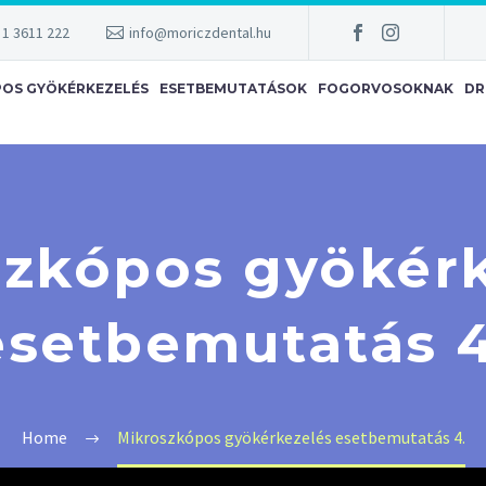
 1 3611 222
info@moriczdental.hu
POS GYÖKÉRKEZELÉS
ESETBEMUTATÁSOK
FOGORVOSOKNAK
DR
szkópos gyökérk
esetbemutatás 4
Home
Mikroszkópos gyökérkezelés esetbemutatás 4.