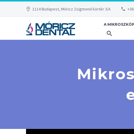
1114 Budapest, Móricz Zsigmond körtér 3/A
+36
A MIKROSZKÓ
Mikro