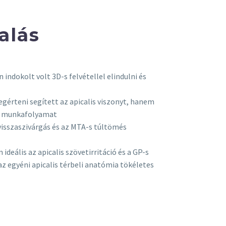
alás
indokolt volt 3D-s felvétellel elindulni és
gérteni segített az apicalis viszonyt, hanem
es munkafolyamat
 visszaszivárgás és az MTA-s túltömés
deális az apicalis szövetirritáció és a GP-s
 egyéni apicalis térbeli anatómia tökéletes