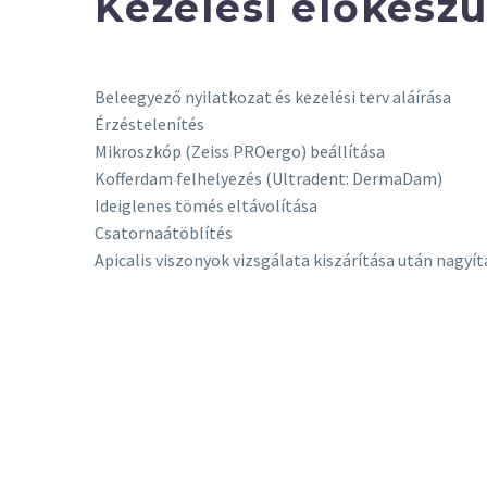
Kezelési előkészü
Beleegyező nyilatkozat és kezelési terv aláírása
Érzéstelenítés
Mikroszkóp (Zeiss PROergo) beállítása
Kofferdam felhelyezés (Ultradent: DermaDam)
Ideiglenes tömés eltávolítása
Csatornaátöblítés
Apicalis viszonyok vizsgálata kiszárítása után nagyí