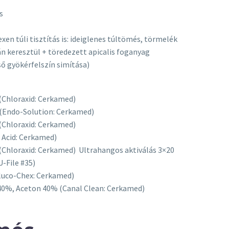
s
xen túli tisztítás is: ideiglenes túltömés, törmelék
n keresztül + töredezett apicalis foganyag
ső gyökérfelszín simítása)
(Chloraxid: Cerkamed)
 (Endo-Solution: Cerkamed)
(Chloraxid: Cerkamed)
c Acid: Cerkamed)
(Chloraxid: Cerkamed) Ultrahangos aktiválás 3×20
-File #35)
luco-Chex: Cerkamed)
 40%, Aceton 40% (Canal Clean: Cerkamed)